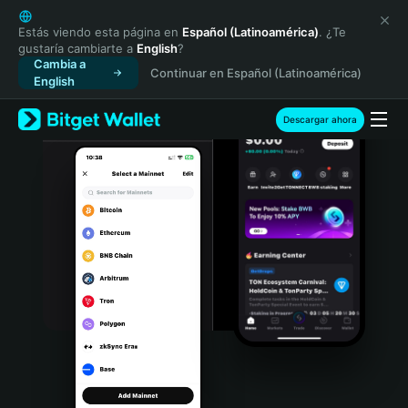
English
日本語
Estás viendo esta página en
Español (Latinoamérica)
. ¿Te
gustaría cambiarte a
English
?
Tiếng Việt
Cambia a
Continuar en Español (Latinoamérica)
Русский
English
Español (Latinoamérica)
Türkçe
Descargar ahora
Italiano
Français
Deutsch
简体中文
繁體中文
Português (Portugal)
Bahasa Indonesia
ภาษาไทย
हिन्दी
বাংলা
Español
Português (Brasil)
Español (Argentina)