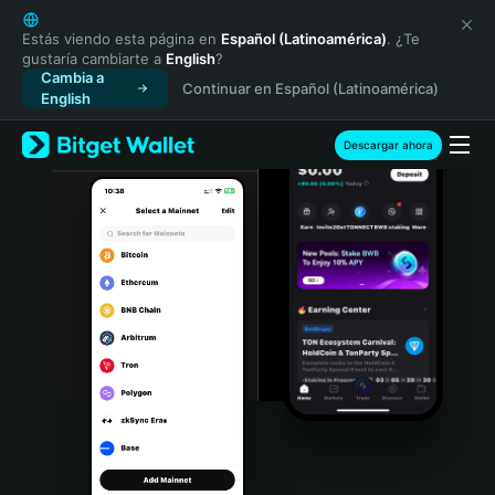
English
日本語
Estás viendo esta página en
Español (Latinoamérica)
. ¿Te
gustaría cambiarte a
English
?
Tiếng Việt
Cambia a
Continuar en Español (Latinoamérica)
Русский
English
Español (Latinoamérica)
Türkçe
Descargar ahora
Italiano
Français
Deutsch
简体中文
繁體中文
Português (Portugal)
Bahasa Indonesia
ภาษาไทย
हिन्दी
বাংলা
Español
Português (Brasil)
Español (Argentina)