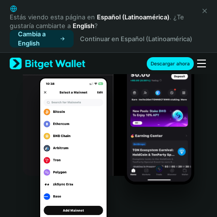
English
日本語
Estás viendo esta página en
Español (Latinoamérica)
. ¿Te
gustaría cambiarte a
English
?
Tiếng Việt
Cambia a
Continuar en Español (Latinoamérica)
Русский
English
Español (Latinoamérica)
Türkçe
Descargar ahora
Italiano
Français
Deutsch
简体中文
繁體中文
Português (Portugal)
Bahasa Indonesia
ภาษาไทย
हिन्दी
বাংলা
Español
Português (Brasil)
Español (Argentina)