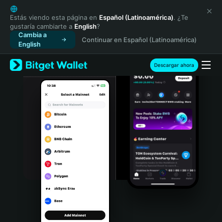
English
日本語
Estás viendo esta página en
Español (Latinoamérica)
. ¿Te
gustaría cambiarte a
English
?
Tiếng Việt
Cambia a
Continuar en Español (Latinoamérica)
Русский
English
Español (Latinoamérica)
Türkçe
Descargar ahora
Italiano
Français
Deutsch
简体中文
繁體中文
Português (Portugal)
Bahasa Indonesia
ภาษาไทย
हिन्दी
বাংলা
Español
Português (Brasil)
Español (Argentina)