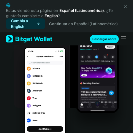
English
日本語
Estás viendo esta página en
Español (Latinoamérica)
. ¿Te
gustaría cambiarte a
English
?
Tiếng Việt
Cambia a
Continuar en Español (Latinoamérica)
Русский
English
Español (Latinoamérica)
Türkçe
Descargar ahora
Italiano
Français
Deutsch
简体中文
繁體中文
Português (Portugal)
Bahasa Indonesia
ภาษาไทย
हिन्दी
বাংলা
Español
Português (Brasil)
Español (Argentina)