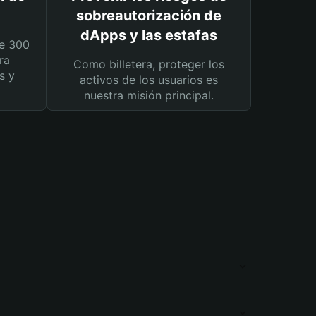
sobreautorización de
dApps y las estafas
e 300
ra
Como billetera, proteger los
s y
activos de los usuarios es
nuestra misión principal.