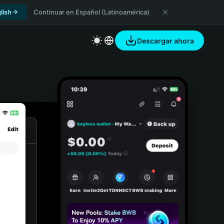
lish
Continuar en Español (Latinoamérica)
Descargar ahora