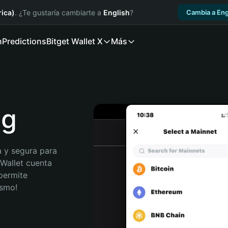
ica)
. ¿Te gustaría cambiarte a
English
?
Cambia a Eng
n
Predictions
Bitget Wallet X
Más
eg
 y segura para 
Wallet cuenta 
permite 
ismo!