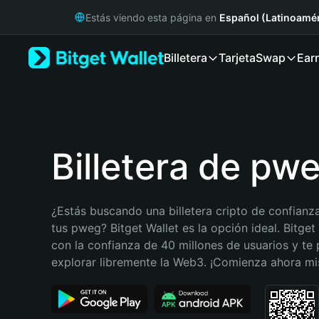
English
Estás viendo esta página en
Español (Latinoamér
日本語
Tiếng Việt
Billetera
Tarjeta
Swap
Ear
Русский
Español (Latinoamérica)
Türkçe
Italiano
Français
Deutsch
Billetera de pw
简体中文
繁體中文
Português (Portugal)
¿Estás buscando una billetera cripto de confianza
Bahasa Indonesia
tus pweg? Bitget Wallet es la opción ideal. Bitget 
ภาษาไทย
con la confianza de 40 millones de usuarios y te 
हिन्दी
explorar libremente la Web3. ¡Comienza ahora m
বাংলা
Español
Português (Brasil)
Español (Argentina)