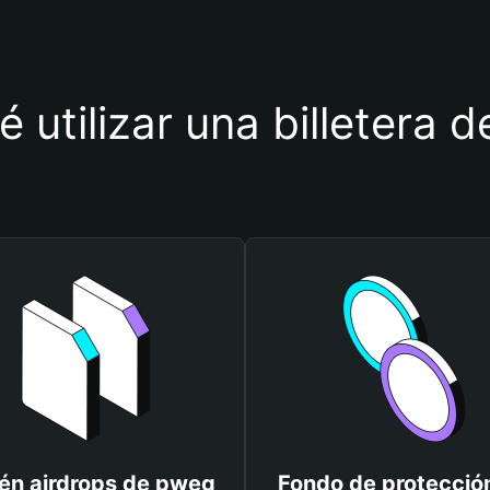
é utilizar una billetera 
én airdrops de pweg
Fondo de protecció