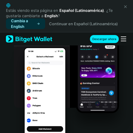
English
日本語
Estás viendo esta página en
Español (Latinoamérica)
. ¿Te
gustaría cambiarte a
English
?
Tiếng Việt
Cambia a
Continuar en Español (Latinoamérica)
Русский
English
Español (Latinoamérica)
Türkçe
Descargar ahora
Italiano
Français
Deutsch
简体中文
繁體中文
Português (Portugal)
Bahasa Indonesia
ภาษาไทย
हिन्दी
বাংলা
Español
Português (Brasil)
Español (Argentina)