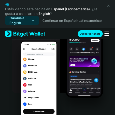
English
日本語
Estás viendo esta página en
Español (Latinoamérica)
. ¿Te
gustaría cambiarte a
English
?
Tiếng Việt
Cambia a
Continuar en Español (Latinoamérica)
Русский
English
Español (Latinoamérica)
Türkçe
Descargar ahora
Italiano
Français
Deutsch
简体中文
繁體中文
Português (Portugal)
Bahasa Indonesia
ภาษาไทย
हिन्दी
বাংলা
Español
Português (Brasil)
Español (Argentina)