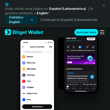
English
日本語
Estás viendo esta página en
Español (Latinoamérica)
. ¿Te
gustaría cambiarte a
English
?
Tiếng Việt
Cambia a
Continuar en Español (Latinoamérica)
Русский
English
Español (Latinoamérica)
Türkçe
Descargar ahora
Italiano
Français
Deutsch
简体中文
繁體中文
Português (Portugal)
Bahasa Indonesia
ภาษาไทย
हिन्दी
বাংলা
Español
Português (Brasil)
Español (Argentina)