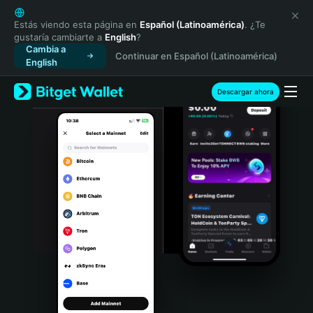
English
日本語
Estás viendo esta página en
Español (Latinoamérica)
. ¿Te
gustaría cambiarte a
English
?
Tiếng Việt
Cambia a
Continuar en Español (Latinoamérica)
Русский
English
Español (Latinoamérica)
Türkçe
Descargar ahora
Italiano
Français
Deutsch
简体中文
繁體中文
Português (Portugal)
Bahasa Indonesia
ภาษาไทย
हिन्दी
বাংলা
Español
Português (Brasil)
Español (Argentina)