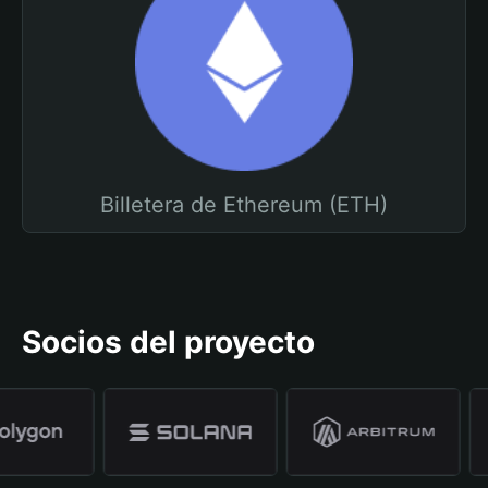
Billetera de Ethereum (ETH)
Socios del proyecto