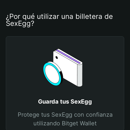
¿Por qué utilizar una billetera de 
SexEgg?
Guarda tus SexEgg
Protege tus SexEgg con confianza
utilizando Bitget Wallet