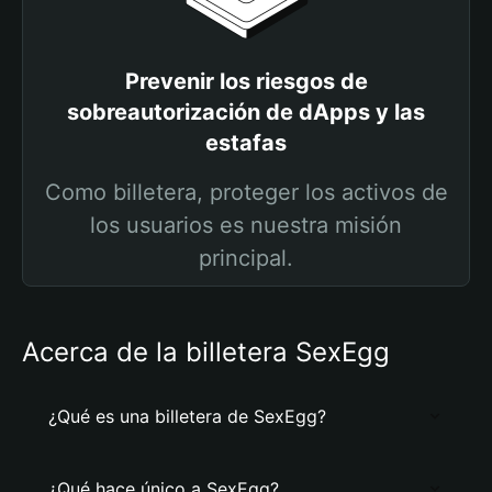
Prevenir los riesgos de
sobreautorización de dApps y las
estafas
Como billetera, proteger los activos de
los usuarios es nuestra misión
principal.
Acerca de la billetera SexEgg
¿Qué es una billetera de SexEgg?
¿Qué hace único a SexEgg?