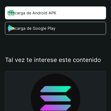
Descarga de Android APK
Descarga de Google Play
Tal vez te interese este contenido