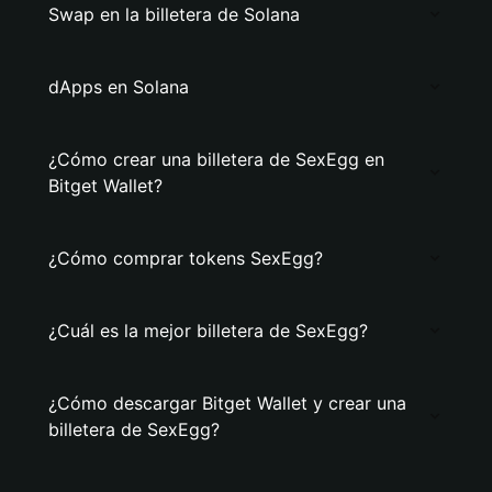
Swap en la billetera de Solana
dApps en Solana
¿Cómo crear una billetera de SexEgg en
Bitget Wallet?
¿Cómo comprar tokens SexEgg?
¿Cuál es la mejor billetera de SexEgg?
¿Cómo descargar Bitget Wallet y crear una
billetera de SexEgg?