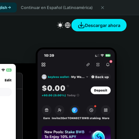
lish
Continuar en Español (Latinoamérica)
Descargar ahora