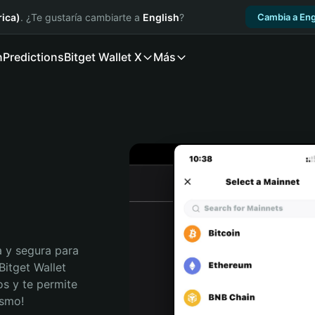
ica)
. ¿Te gustaría cambiarte a
English
?
Cambia a Eng
n
Predictions
Bitget Wallet X
Más
 y segura para 
itget Wallet 
s y te permite 
ismo!