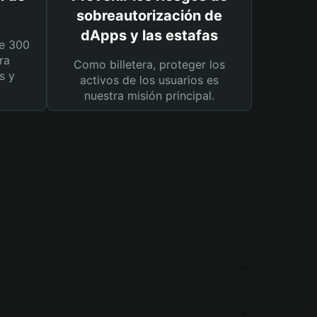
sobreautorización de
dApps y las estafas
e 300
ra
Como billetera, proteger los
s y
activos de los usuarios es
nuestra misión principal.