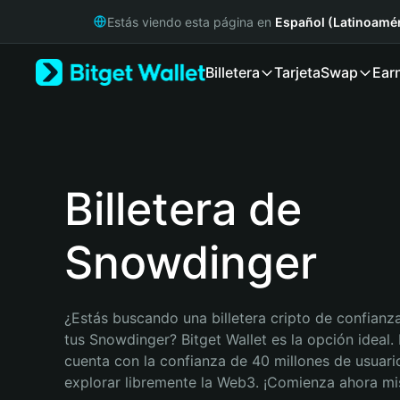
English
Estás viendo esta página en
Español (Latinoamér
日本語
Tiếng Việt
Billetera
Tarjeta
Swap
Ear
Русский
Español (Latinoamérica)
Türkçe
Italiano
Français
Deutsch
Billetera de
简体中文
繁體中文
Snowdinger
Português (Portugal)
Bahasa Indonesia
ภาษาไทย
हिन्दी
¿Estás buscando una billetera cripto de confianza
বাংলা
tus Snowdinger? Bitget Wallet es la opción ideal. B
Español
cuenta con la confianza de 40 millones de usuario
Português (Brasil)
explorar libremente la Web3. ¡Comienza ahora m
Español (Argentina)