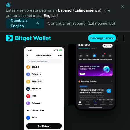
English
日本語
Estás viendo esta página en
Español (Latinoamérica)
. ¿Te
gustaría cambiarte a
English
?
Tiếng Việt
Cambia a
Continuar en Español (Latinoamérica)
Русский
English
Español (Latinoamérica)
Türkçe
Descargar ahora
Italiano
Français
Deutsch
简体中文
繁體中文
Português (Portugal)
Bahasa Indonesia
ภาษาไทย
हिन्दी
বাংলা
Español
Português (Brasil)
Español (Argentina)