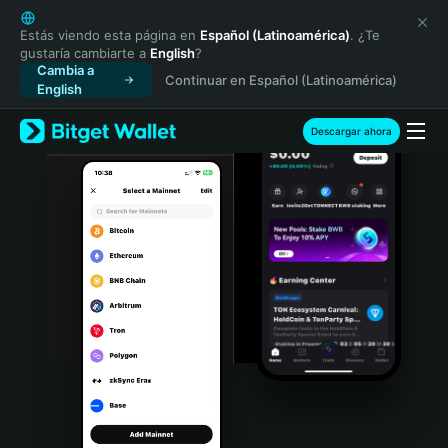
English
日本語
Estás viendo esta página en
Español (Latinoamérica)
. ¿Te
gustaría cambiarte a
English
?
Tiếng Việt
Cambia a
Continuar en Español (Latinoamérica)
Русский
English
Español (Latinoamérica)
Türkçe
Descargar ahora
Italiano
Français
Deutsch
简体中文
繁體中文
Português (Portugal)
Bahasa Indonesia
ภาษาไทย
हिन्दी
বাংলা
Español
Português (Brasil)
Español (Argentina)