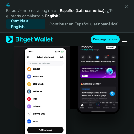
English
日本語
Estás viendo esta página en
Español (Latinoamérica)
. ¿Te
gustaría cambiarte a
English
?
Tiếng Việt
Cambia a
Continuar en Español (Latinoamérica)
Русский
English
Español (Latinoamérica)
Türkçe
Descargar ahora
Italiano
Français
Deutsch
简体中文
繁體中文
Português (Portugal)
Bahasa Indonesia
ภาษาไทย
हिन्दी
বাংলা
Español
Português (Brasil)
Español (Argentina)