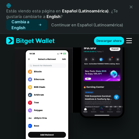
English
日本語
Estás viendo esta página en
Español (Latinoamérica)
. ¿Te
gustaría cambiarte a
English
?
Tiếng Việt
Cambia a
Continuar en Español (Latinoamérica)
Русский
English
Español (Latinoamérica)
Türkçe
Descargar ahora
Italiano
Français
Deutsch
简体中文
繁體中文
Português (Portugal)
Bahasa Indonesia
ภาษาไทย
हिन्दी
বাংলা
Español
Português (Brasil)
Español (Argentina)