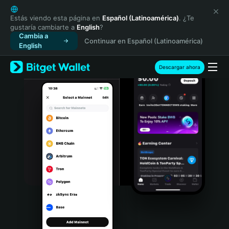
English
日本語
Estás viendo esta página en
Español (Latinoamérica)
. ¿Te
gustaría cambiarte a
English
?
Tiếng Việt
Cambia a
Continuar en Español (Latinoamérica)
Русский
English
Español (Latinoamérica)
Türkçe
Descargar ahora
Italiano
Français
Deutsch
简体中文
繁體中文
Português (Portugal)
Bahasa Indonesia
ภาษาไทย
हिन्दी
বাংলা
Español
Português (Brasil)
Español (Argentina)