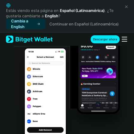
English
日本語
Estás viendo esta página en
Español (Latinoamérica)
. ¿Te
gustaría cambiarte a
English
?
Tiếng Việt
Cambia a
Continuar en Español (Latinoamérica)
Русский
English
Español (Latinoamérica)
Türkçe
Descargar ahora
Italiano
Français
Deutsch
简体中文
繁體中文
Português (Portugal)
Bahasa Indonesia
ภาษาไทย
हिन्दी
বাংলা
Español
Português (Brasil)
Español (Argentina)