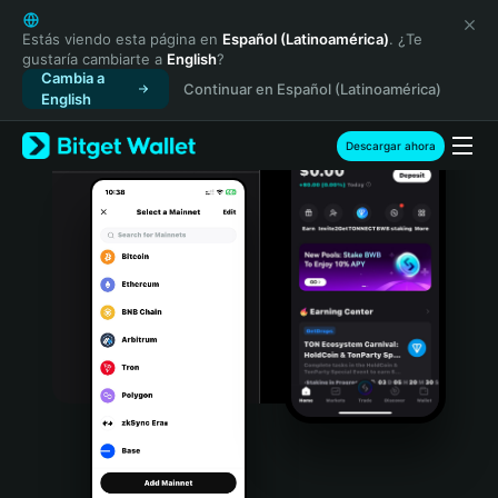
English
日本語
Estás viendo esta página en
Español (Latinoamérica)
. ¿Te
gustaría cambiarte a
English
?
Tiếng Việt
Cambia a
Continuar en Español (Latinoamérica)
Русский
English
Español (Latinoamérica)
Türkçe
Descargar ahora
Italiano
Français
Deutsch
简体中文
繁體中文
Português (Portugal)
Bahasa Indonesia
ภาษาไทย
हिन्दी
বাংলা
Español
Português (Brasil)
Español (Argentina)