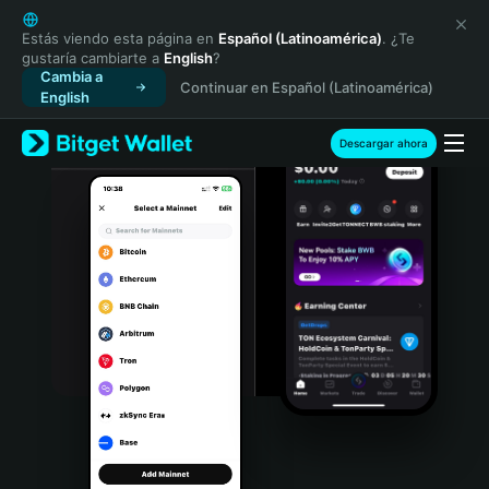
English
日本語
Estás viendo esta página en
Español (Latinoamérica)
. ¿Te
gustaría cambiarte a
English
?
Tiếng Việt
Cambia a
Continuar en Español (Latinoamérica)
Русский
English
Español (Latinoamérica)
Türkçe
Descargar ahora
Italiano
Français
Deutsch
简体中文
繁體中文
Português (Portugal)
Bahasa Indonesia
ภาษาไทย
हिन्दी
বাংলা
Español
Português (Brasil)
Español (Argentina)