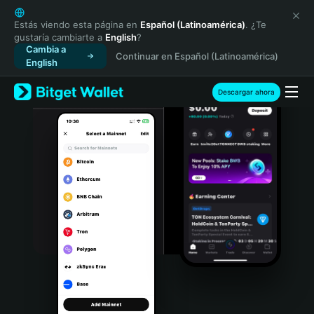
English
日本語
Estás viendo esta página en
Español (Latinoamérica)
. ¿Te
gustaría cambiarte a
English
?
Tiếng Việt
Cambia a
Continuar en Español (Latinoamérica)
Русский
English
Español (Latinoamérica)
Türkçe
Descargar ahora
Italiano
Français
Deutsch
简体中文
繁體中文
Português (Portugal)
Bahasa Indonesia
ภาษาไทย
हिन्दी
বাংলা
Español
Português (Brasil)
Español (Argentina)