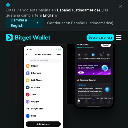
English
日本語
Estás viendo esta página en
Español (Latinoamérica)
. ¿Te
gustaría cambiarte a
English
?
Tiếng Việt
Cambia a
Continuar en Español (Latinoamérica)
Русский
English
Español (Latinoamérica)
Türkçe
Descargar ahora
Italiano
Français
Deutsch
简体中文
繁體中文
Português (Portugal)
Bahasa Indonesia
ภาษาไทย
हिन्दी
বাংলা
Español
Português (Brasil)
Español (Argentina)