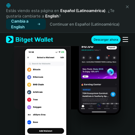
English
日本語
Estás viendo esta página en
Español (Latinoamérica)
. ¿Te
gustaría cambiarte a
English
?
Tiếng Việt
Cambia a
Continuar en Español (Latinoamérica)
Русский
English
Español (Latinoamérica)
Türkçe
Descargar ahora
Italiano
Français
Deutsch
简体中文
繁體中文
Português (Portugal)
Bahasa Indonesia
ภาษาไทย
हिन्दी
বাংলা
Español
Português (Brasil)
Español (Argentina)