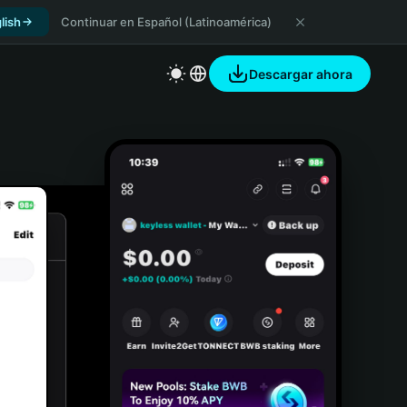
lish
Continuar en Español (Latinoamérica)
Descargar ahora