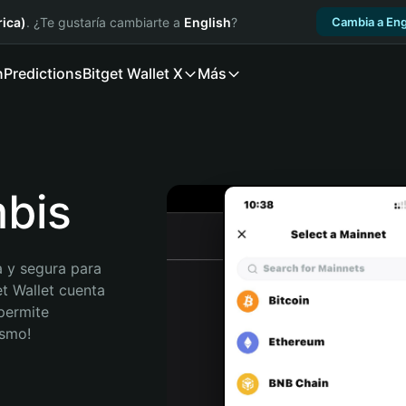
ica)
. ¿Te gustaría cambiarte a
English
?
Cambia a Eng
n
Predictions
Bitget Wallet X
Más
mbis
 y segura para 
t Wallet cuenta 
permite 
ismo!