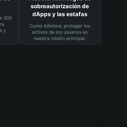
sobreautorización de
dApps y las estafas
e 300
ra
Como billetera, proteger los
s y
activos de los usuarios es
nuestra misión principal.