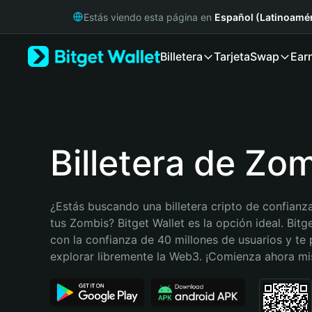
English
Estás viendo esta página en
Español (Latinoamér
日本語
Tiếng Việt
Billetera
Tarjeta
Swap
Ear
Русский
Español (Latinoamérica)
Türkçe
Italiano
Français
Deutsch
Billetera de Zo
简体中文
繁體中文
Português (Portugal)
¿Estás buscando una billetera cripto de confianza
Bahasa Indonesia
tus Zombis? Bitget Wallet es la opción ideal. Bitge
ภาษาไทย
con la confianza de 40 millones de usuarios y te 
हिन्दी
explorar libremente la Web3. ¡Comienza ahora m
বাংলা
Español
Português (Brasil)
Español (Argentina)