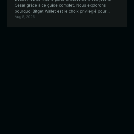
Cesar grâce à ce guide complet. Nous explorons
pourquoi Bitget Wallet est le choix privilégié pour
Aug 5, 2026
manipuler ce meme coin basé sur Solana, garantissant
sécurité, performances à haut débit et accès
transparent aux marchés décentralisés.