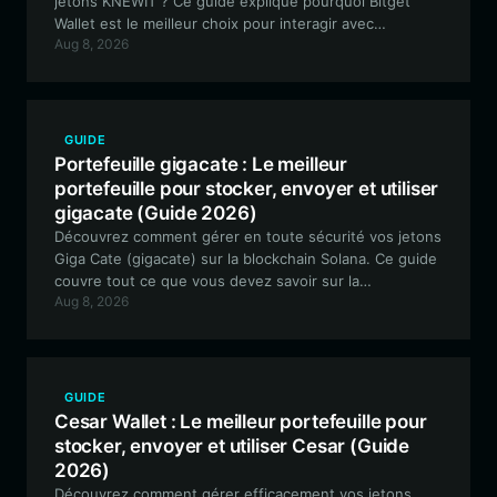
jetons KNEWIT ? Ce guide explique pourquoi Bitget
Wallet est le meilleur choix pour interagir avec
Aug 8, 2026
l'écosystème KNEWIT basé sur Solana, offrant une
sécurité renforcée et un accès transparent à ses
marchés de prédiction décentralisés.
GUIDE
Portefeuille gigacate : Le meilleur
portefeuille pour stocker, envoyer et utiliser
gigacate (Guide 2026)
Découvrez comment gérer en toute sécurité vos jetons
Giga Cate (gigacate) sur la blockchain Solana. Ce guide
couvre tout ce que vous devez savoir sur la
Aug 8, 2026
configuration d'un portefeuille gigacate, l'exploration
de ses fonctionnalités uniques de memecoin et
pourquoi Bitget Wallet est le meilleur choix pour les
passionnés de Solana.
GUIDE
Cesar Wallet : Le meilleur portefeuille pour
stocker, envoyer et utiliser Cesar (Guide
2026)
Découvrez comment gérer efficacement vos jetons