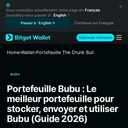
English
日本語
Vous consultez actuellement cette page en
Français
.
Souhaitez-vous passer à :
English
?
Tiếng Việt
Passer à : English
Continuer en Français
Русский
Español (Latinoamérica)
Türkçe
Télécharger maintenant
Italiano
Français
Home
›
Wallet
›
Portefeuille The Drunk Bull
Deutsch
简体中文
繁體中文
BUBU
Português (Portugal)
Bahasa Indonesia
Portefeuille Bubu : Le
ภาษาไทย
meilleur portefeuille pour
हिन्दी
বাংলা
stocker, envoyer et utiliser
Español
Bubu (Guide 2026)
Português (Brasil)
Español (Argentina)