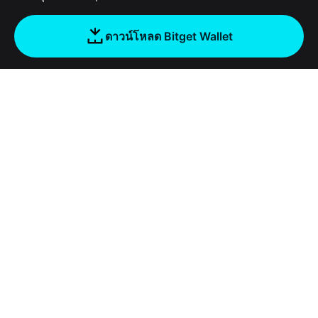
ดาวน์โหลด Bitget Wallet
บริษัท
เกี่ยวกับ Bitget Wallet
Products
Blog
Crypto Card
Bitget Wallet X
Academy
Stablecoin Earn
นักพัฒนา
ความปลอดภัย