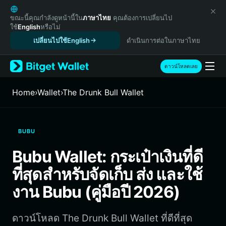
English
日本語
ขณะนี้คุณกำลังดูหน้านี้ใน
ภาษาไทย
คุณต้องการเปลี่ยนไป
ใช้
English
หรือไม่
Tiếng Việt
เปลี่ยนไปใช้English
ดำเนินการต่อในภาษาไทย
Русский
Español (Latinoamérica)
Türkçe
ดาวน์โหลดเลย
Italiano
Français
Home
›
Wallet
›
The Drunk Bull Wallet
Deutsch
简体中文
繁體中文
BUBU
Português (Portugal)
Bahasa Indonesia
Bubu Wallet: กระเป๋าเงินที่ดี
ภาษาไทย
ที่สุดสำหรับจัดเก็บ ส่ง และใช้
हिन्दी
বাংলা
งาน Bubu (คู่มือปี 2026)
Español
Português (Brasil)
ดาวน์โหลด The Drunk Bull Wallet ที่ดีที่สุด
Español (Argentina)