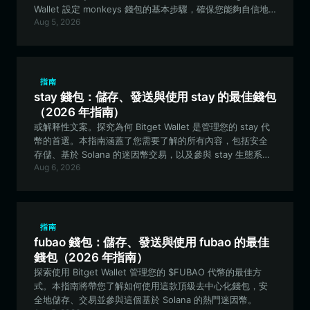
Wallet 設定 monkeys 錢包的基本步驟，確保您能夠自信地
Aug 5, 2026
參與社群、進行交易並收藏數位藝術品。
指南
stay 錢包：儲存、發送與使用 stay 的最佳錢包
（2026 年指南）
或解释性文案。探究為何 Bitget Wallet 是管理您的 stay 代
幣的首選。本指南涵蓋了您需要了解的所有內容，包括安全
存儲、基於 Solana 的迷因幣交易，以及參與 stay 生態系統
Aug 6, 2026
中獨特的社區驅動文化。
指南
fubao 錢包：儲存、發送與使用 fubao 的最佳
錢包（2026 年指南）
探索使用 Bitget Wallet 管理您的 $FUBAO 代幣的最佳方
式。本指南將帶您了解如何使用這款頂級去中心化錢包，安
全地儲存、交易並參與這個基於 Solana 的熱門迷因幣。