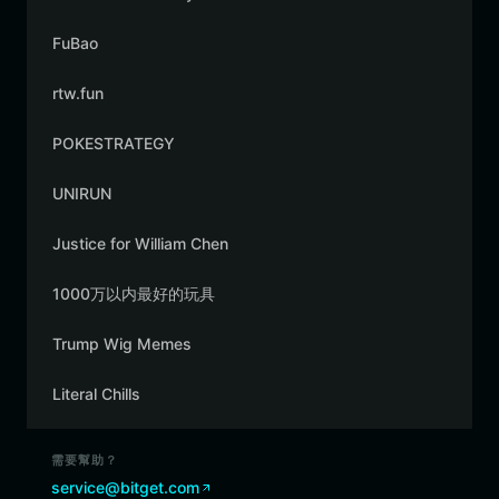
FuBao
rtw.fun
POKESTRATEGY
UNIRUN
Justice for William Chen
1000万以内最好的玩具
Trump Wig Memes
Literal Chills
需要幫助？
service@bitget.com