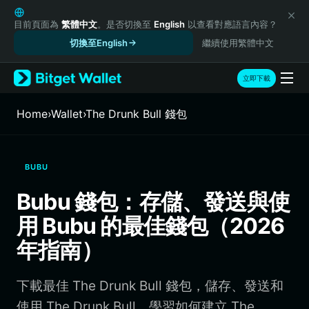
English
日本語
目前頁面為
繁體中文
。是否切換至
English
以查看對應語言內容？
Tiếng Việt
切換至English
繼續使用繁體中文
Русский
Español (Latinoamérica)
立即下載
Türkçe
Italiano
Home
›
Wallet
›
The Drunk Bull 錢包
Français
Deutsch
简体中文
BUBU
繁體中文
Português (Portugal)
Bubu 錢包：存儲、發送與使
Bahasa Indonesia
用 Bubu 的最佳錢包（2026
ภาษาไทย
हिन्दी
年指南）
বাংলা
Español
下載最佳 The Drunk Bull 錢包，儲存、發送和
Português (Brasil)
Español (Argentina)
使用 The Drunk Bull。學習如何建立 The