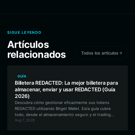
SIGUE LEYENDO
Artículos
relacionados
Todos los artículos
GUÍA
Billetera REDACTED: La mejor billetera para
almacenar, enviar y usar REDACTED (Guía
2026)
Descubra cómo gestionar eficazmente sus tokens
REDACTED utilizando Bitget Wallet. Esta guía cubre
todo, desde el almacenamiento seguro y el trading
Aug 7, 2026
compatible con EVM hasta la participación en el
ecosistema StonkFun con facilidad.