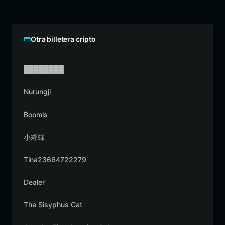
Otra billetera cripto
████████
Nurungji
Boomis
小蝴蝶
Tina23664722279
Dealer
The Sisyphus Cat