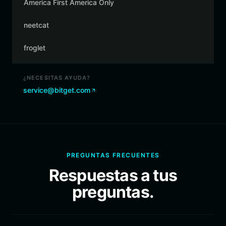
America First America Only
neetcat
froglet
¿NECESITAS AYUDA?
service@bitget.com
PREGUNTAS FRECUENTES
Respuestas a tus
preguntas.