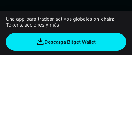
Una app para tradear activos globales on-chain:
Tokens, acciones y más
Descarga Bitget Wallet
Empresa
Acerca de Bitget Wallet
Products