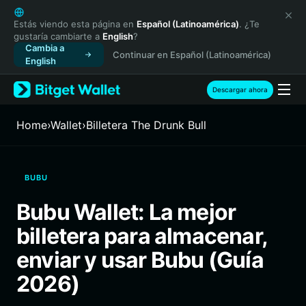
English
日本語
Estás viendo esta página en
Español (Latinoamérica)
. ¿Te
gustaría cambiarte a
English
?
Tiếng Việt
Cambia a
Continuar en Español (Latinoamérica)
Русский
English
Español (Latinoamérica)
Türkçe
Descargar ahora
Italiano
Français
Home
›
Wallet
›
Billetera The Drunk Bull
Deutsch
简体中文
繁體中文
BUBU
Português (Portugal)
Bahasa Indonesia
Bubu Wallet: La mejor
ภาษาไทย
billetera para almacenar,
हिन्दी
বাংলা
enviar y usar Bubu (Guía
Español
2026)
Português (Brasil)
Español (Argentina)