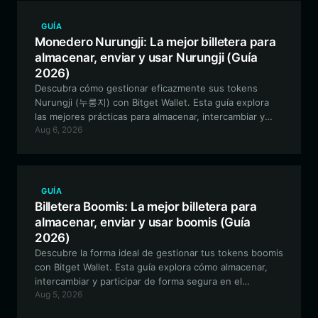
GUÍA
Monedero Nurungji: La mejor billetera para
almacenar, enviar y usar Nurungji (Guía
2026)
Descubra cómo gestionar eficazmente sus tokens
Nurungji (누룽지) con Bitget Wallet. Esta guía explora
las mejores prácticas para almacenar, intercambiar y
Aug 6, 2026
participar con este token meme basado en Solana de
forma segura y eficiente.
GUÍA
Billetera Boomis: La mejor billetera para
almacenar, enviar y usar boomis (Guía
2026)
Descubre la forma ideal de gestionar tus tokens boomis
con Bitget Wallet. Esta guía explora cómo almacenar,
intercambiar y participar de forma segura en el
Aug 5, 2026
inmersivo ecosistema artístico del proyecto boomis en
la cadena de bloques Solana.