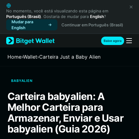
English
日本語
No momento, você está visualizando esta página em
Português (Brasil)
. Gostaria de mudar para
English
?
Tiếng Việt
Mudar para
Continuar em Português (Brasil)
Русский
English
Español (Latinoamérica)
Türkçe
Baixe agora
Italiano
Français
Home
›
Wallet
›
Carteira Just a Baby Alien
Deutsch
简体中文
繁體中文
BABYALIEN
Português (Portugal)
Bahasa Indonesia
Carteira babyalien: A
ภาษาไทย
Melhor Carteira para
हिन्दी
বাংলা
Armazenar, Enviar e Usar
Español
babyalien (Guia 2026)
Português (Brasil)
Español (Argentina)