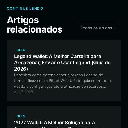
CONTINUE LENDO
Artigos
relacionados
Todos os artigos
GUIA
Legend Wallet: A Melhor Carteira para
Armazenar, Enviar e Usar Legend (Guia de
2026)
Descubra como gerenciar seus tokens Legend de
forma eficaz com a Bitget Wallet. Este guia cobre tudo,
desde a configuração até a utilização de recursos
Aug 7, 2026
nativos da Solana para o ecossistema Legend
impulsionado pela comunidade.
GUIA
2027 Wallet: A Melhor Solução para