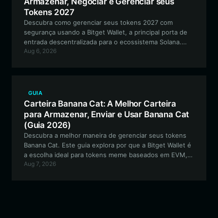
Armazenar, Negociar e Gerenciar seus
Tokens 2027
Descubra como gerenciar seus tokens 2027 com
segurança usando a Bitget Wallet, a principal porta de
entrada descentralizada para o ecossistema Solana.
Aug 6, 2026
Este guia abrange tudo o que você precisa saber sobre
como configurar sua carteira, navegar pela narrativa da
comunidade 2027 e otimizar sua experiência on-chain.
GUIA
Carteira Banana Cat: A Melhor Carteira
para Armazenar, Enviar e Usar Banana Cat
(Guia 2026)
Descubra a melhor maneira de gerenciar seus tokens
Banana Cat. Este guia explora por que a Bitget Wallet é
a escolha ideal para tokens meme baseados em EVM,
Aug 7, 2026
oferecendo armazenamento seguro, negociação
perfeita e recursos completos de participação na
comunidade.