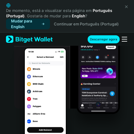
English
日本語
De momento, está a visualizar esta página em
Português
(Portugal)
. Gostaria de mudar para
English
?
Tiếng Việt
Mudar para
Continuar em Português (Portugal)
Русский
English
Español (Latinoamérica)
Türkçe
Descarregar agora
Italiano
Français
Deutsch
简体中文
繁體中文
Português (Portugal)
Bahasa Indonesia
ภาษาไทย
हिन्दी
বাংলা
Español
Português (Brasil)
Español (Argentina)