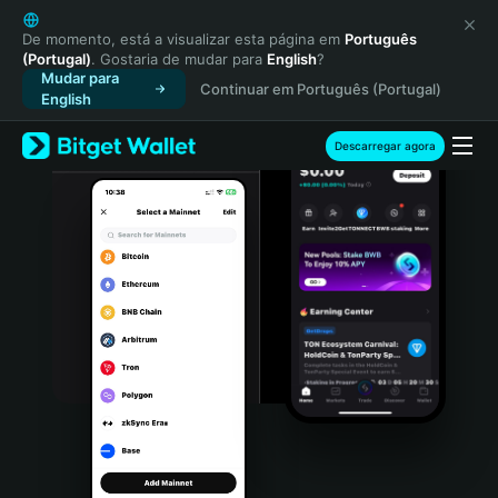
English
日本語
De momento, está a visualizar esta página em
Português
(Portugal)
. Gostaria de mudar para
English
?
Tiếng Việt
Mudar para
Continuar em Português (Portugal)
Русский
English
Español (Latinoamérica)
Türkçe
Descarregar agora
Italiano
Français
Deutsch
简体中文
繁體中文
Português (Portugal)
Bahasa Indonesia
ภาษาไทย
हिन्दी
বাংলা
Español
Português (Brasil)
Español (Argentina)