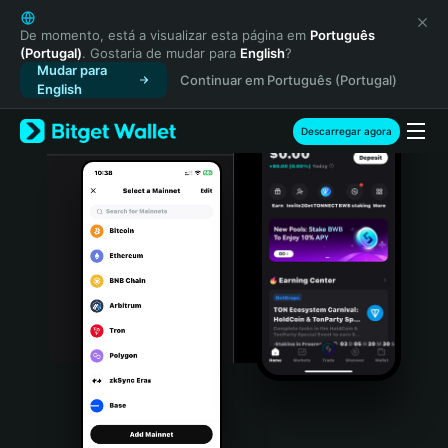
English
日本語
De momento, está a visualizar esta página em
Português
(Portugal)
. Gostaria de mudar para
English
?
Tiếng Việt
Mudar para
Continuar em Português (Portugal)
Русский
English
Español (Latinoamérica)
Türkçe
Descarregar agora
Italiano
Français
Deutsch
简体中文
繁體中文
Português (Portugal)
Bahasa Indonesia
ภาษาไทย
हिन्दी
বাংলা
Español
Português (Brasil)
Español (Argentina)