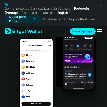
English
日本語
De momento, está a visualizar esta página em
Português
(Portugal)
. Gostaria de mudar para
English
?
Tiếng Việt
Mudar para
Continuar em Português (Portugal)
Русский
English
Español (Latinoamérica)
Türkçe
Descarregar agora
Italiano
Français
Deutsch
简体中文
繁體中文
Português (Portugal)
Bahasa Indonesia
ภาษาไทย
हिन्दी
বাংলা
Español
Português (Brasil)
Español (Argentina)