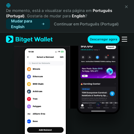
English
日本語
De momento, está a visualizar esta página em
Português
(Portugal)
. Gostaria de mudar para
English
?
Tiếng Việt
Mudar para
Continuar em Português (Portugal)
Русский
English
Español (Latinoamérica)
Türkçe
Descarregar agora
Italiano
Français
Deutsch
简体中文
繁體中文
Português (Portugal)
Bahasa Indonesia
ภาษาไทย
हिन्दी
বাংলা
Español
Português (Brasil)
Español (Argentina)