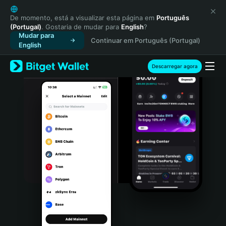
English
日本語
De momento, está a visualizar esta página em
Português
(Portugal)
. Gostaria de mudar para
English
?
Tiếng Việt
Mudar para
Continuar em Português (Portugal)
Русский
English
Español (Latinoamérica)
Türkçe
Descarregar agora
Italiano
Français
Deutsch
简体中文
繁體中文
Português (Portugal)
Bahasa Indonesia
ภาษาไทย
हिन्दी
বাংলা
Español
Português (Brasil)
Español (Argentina)