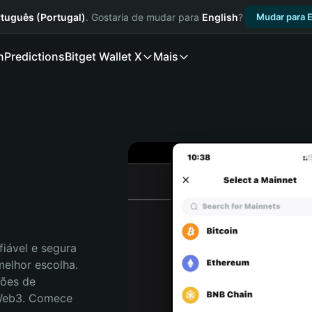
tuguês (Portugal)
. Gostaria de mudar para
English
?
Mudar para E
n
Predictions
Bitget Wallet X
Mais
iável e segura 
elhor escolha. 
ões de 
 Web3. Comece 