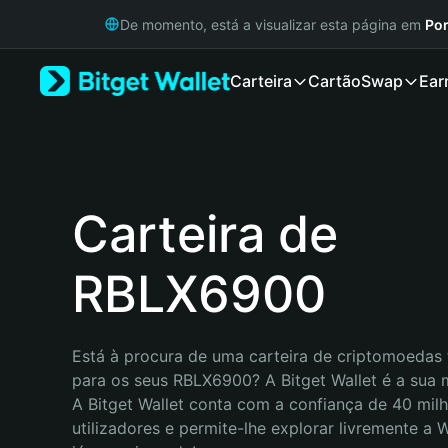
English
De momento, está a visualizar esta página em
Por
日本語
Tiếng Việt
Carteira
Cartão
Swap
Ear
Русский
Español (Latinoamérica)
Türkçe
Italiano
Français
Deutsch
Carteira de
简体中文
繁體中文
RBLX6900
Português (Portugal)
Bahasa Indonesia
ภาษาไทย
हिन्दी
Está à procura de uma carteira de criptomoedas f
বাংলা
para os seus RBLX6900? A Bitget Wallet é a sua m
Español
A Bitget Wallet conta com a confiança de 40 milh
Português (Brasil)
utilizadores e permite-lhe explorar livremente a
Español (Argentina)