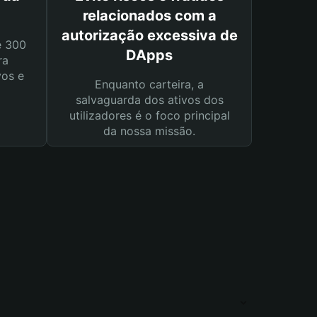
relacionados com a
autorização excessiva de
e 300
DApps
ra
vos e
Enquanto carteira, a
salvaguarda dos ativos dos
utilizadores é o foco principal
da nossa missão.