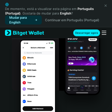
English
日本語
De momento, está a visualizar esta página em
Português
(Portugal)
. Gostaria de mudar para
English
?
Tiếng Việt
Mudar para
Continuar em Português (Portugal)
Русский
English
Español (Latinoamérica)
Türkçe
Descarregar agora
Italiano
Français
Deutsch
简体中文
繁體中文
Português (Portugal)
Bahasa Indonesia
ภาษาไทย
हिन्दी
বাংলা
Español
Português (Brasil)
Español (Argentina)