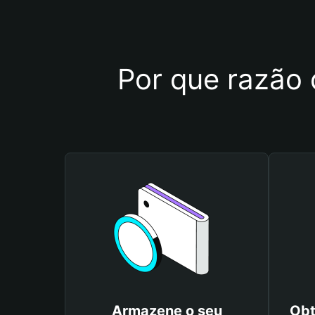
Por que razão 
Armazene o seu
Obt