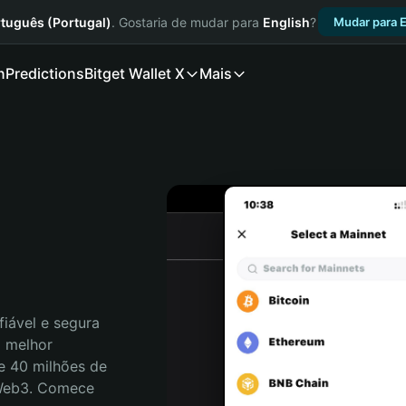
tuguês (Portugal)
. Gostaria de mudar para
English
?
Mudar para E
n
Predictions
Bitget Wallet X
Mais
iável e segura 
 melhor 
e 40 milhões de 
 Web3. Comece 