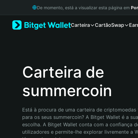
English
De momento, está a visualizar esta página em
Por
日本語
Tiếng Việt
Carteira
Cartão
Swap
Ear
Русский
Español (Latinoamérica)
Türkçe
Italiano
Français
Deutsch
Carteira de
简体中文
繁體中文
summercoin
Português (Portugal)
Bahasa Indonesia
ภาษาไทย
हिन्दी
Está à procura de uma carteira de criptomoedas f
বাংলা
para os seus summercoin? A Bitget Wallet é a sua
Español
escolha. A Bitget Wallet conta com a confiança d
Português (Brasil)
utilizadores e permite-lhe explorar livremente a
Español (Argentina)