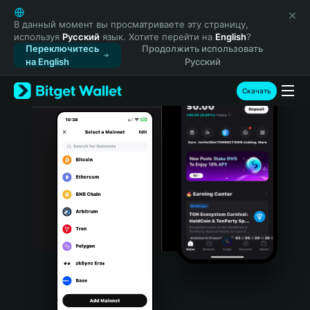
English
日本語
В данный момент вы просматриваете эту страницу,
используя
Русский
язык. Хотите перейти на
English
?
Tiếng Việt
Переключитесь
Продолжить использовать
Русский
на English
Русский
Español (Latinoamérica)
Türkçe
Скачать
Italiano
Français
Deutsch
简体中文
繁體中文
Português (Portugal)
Bahasa Indonesia
ภาษาไทย
हिन्दी
বাংলা
Español
Português (Brasil)
Español (Argentina)