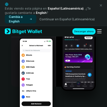
English
日本語
Estás viendo esta página en
Español (Latinoamérica)
. ¿Te
gustaría cambiarte a
English
?
Tiếng Việt
Cambia a
Continuar en Español (Latinoamérica)
Русский
English
Español (Latinoamérica)
Türkçe
Descargar ahora
Italiano
Français
Deutsch
简体中文
繁體中文
Português (Portugal)
Bahasa Indonesia
ภาษาไทย
हिन्दी
বাংলা
Español
Português (Brasil)
Español (Argentina)