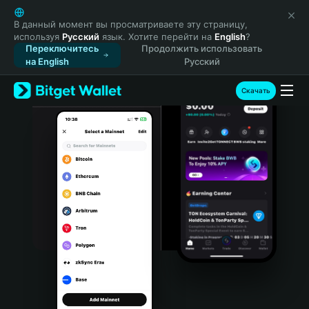
English
日本語
В данный момент вы просматриваете эту страницу,
используя
Русский
язык. Хотите перейти на
English
?
Tiếng Việt
Переключитесь
Продолжить использовать
Русский
на English
Русский
Español (Latinoamérica)
Türkçe
Скачать
Italiano
Français
Deutsch
简体中文
繁體中文
Português (Portugal)
Bahasa Indonesia
ภาษาไทย
हिन्दी
বাংলা
Español
Português (Brasil)
Español (Argentina)