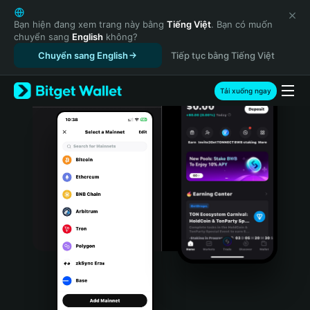
English
日本語
Bạn hiện đang xem trang này bằng
Tiếng Việt
. Bạn có muốn
chuyển sang
English
không?
Tiếng Việt
Chuyển sang English
Tiếp tục bằng Tiếng Việt
Русский
Español (Latinoamérica)
Türkçe
Tải xuống ngay
Italiano
Français
Deutsch
简体中文
繁體中文
Português (Portugal)
Bahasa Indonesia
ภาษาไทย
हिन्दी
বাংলা
Español
Português (Brasil)
Español (Argentina)