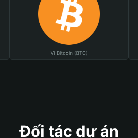
Ví Bitcoin (BTC)
Đối tác dự án