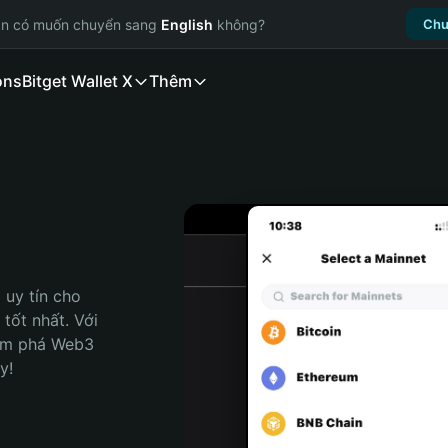
ạn có muốn chuyển sang
English
không?
Chu
ons
Bitget Wallet X
Thêm
uy tín cho 
tốt nhất. Với 
ám phá Web3 
y!