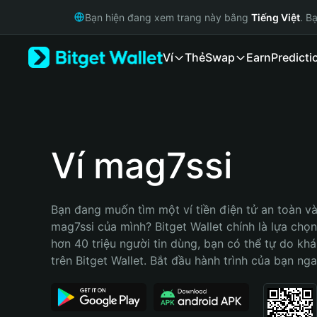
English
Bạn hiện đang xem trang này bằng
Tiếng Việt
. B
日本語
Tiếng Việt
Ví
Thẻ
Swap
Earn
Predicti
Русский
Español (Latinoamérica)
Türkçe
Italiano
Français
Deutsch
Ví mag7ssi
简体中文
繁體中文
Português (Portugal)
Bạn đang muốn tìm một ví tiền điện tử an toàn và 
Bahasa Indonesia
mag7ssi của mình? Bitget Wallet chính là lựa chọn 
ภาษาไทย
hơn 40 triệu người tin dùng, bạn có thể tự do kh
हिन्दी
trên Bitget Wallet. Bắt đầu hành trình của bạn nga
বাংলা
Español
Português (Brasil)
Español (Argentina)