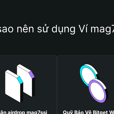
sao nên sử dụng Ví mag
ận airdrop mag7ssi
Quỹ Bảo Vệ Bitget W