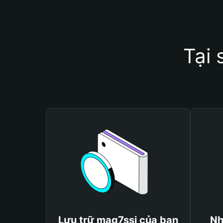
Tại 
Lưu trữ mag7ssi của bạn
Nh