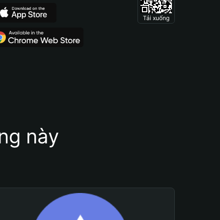
Tải xuống
ung này