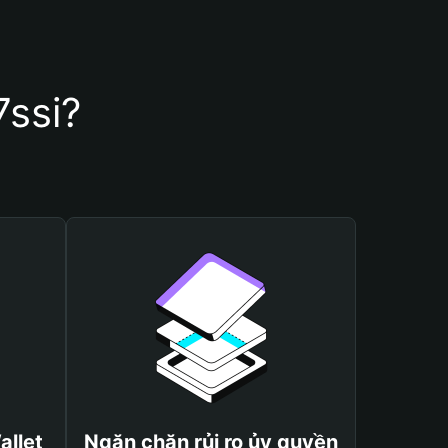
7ssi?
allet
Ngăn chặn rủi ro ủy quyền