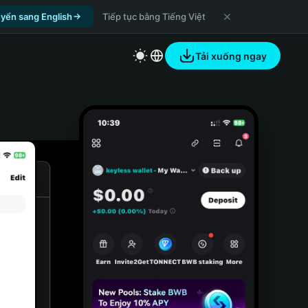
yển sang English
Tiếp tục bằng Tiếng Việt
Tải xuống ngay