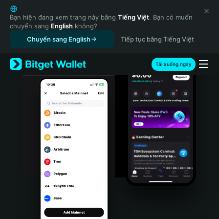
English
日本語
Bạn hiện đang xem trang này bằng
Tiếng Việt
. Bạn có muốn
chuyển sang
English
không?
Tiếng Việt
Chuyển sang English
Tiếp tục bằng Tiếng Việt
Русский
Español (Latinoamérica)
Türkçe
Tải xuống ngay
Italiano
Français
Deutsch
简体中文
繁體中文
Português (Portugal)
Bahasa Indonesia
ภาษาไทย
हिन्दी
বাংলা
Español
Português (Brasil)
Español (Argentina)