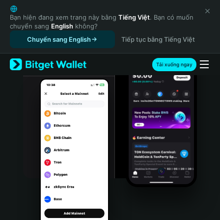
English
日本語
Bạn hiện đang xem trang này bằng
Tiếng Việt
. Bạn có muốn
chuyển sang
English
không?
Tiếng Việt
Chuyển sang English
Tiếp tục bằng Tiếng Việt
Русский
Español (Latinoamérica)
Türkçe
Tải xuống ngay
Italiano
Français
Deutsch
简体中文
繁體中文
Português (Portugal)
Bahasa Indonesia
ภาษาไทย
हिन्दी
বাংলা
Español
Português (Brasil)
Español (Argentina)