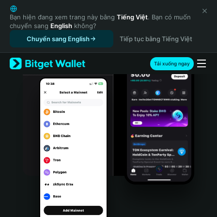
English
日本語
Bạn hiện đang xem trang này bằng
Tiếng Việt
. Bạn có muốn
chuyển sang
English
không?
Tiếng Việt
Chuyển sang English
Tiếp tục bằng Tiếng Việt
Русский
Español (Latinoamérica)
Türkçe
Tải xuống ngay
Italiano
Français
Deutsch
简体中文
繁體中文
Português (Portugal)
Bahasa Indonesia
ภาษาไทย
हिन्दी
বাংলা
Español
Português (Brasil)
Español (Argentina)