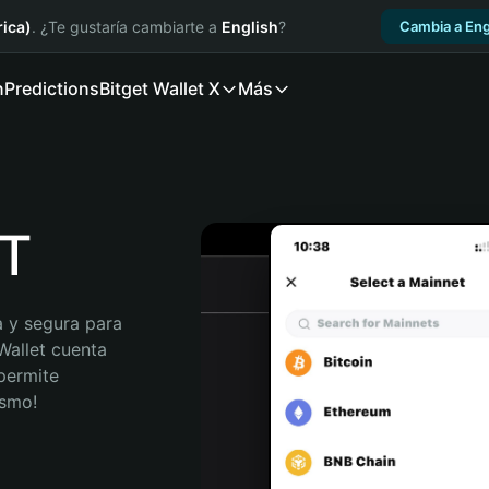
ica)
. ¿Te gustaría cambiarte a
English
?
Cambia a Eng
n
Predictions
Bitget Wallet X
Más
.T
 y segura para 
Wallet cuenta 
permite 
ismo!