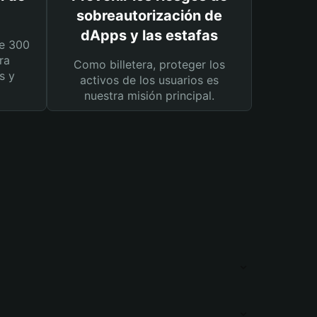
sobreautorización de
dApps y las estafas
e 300
ra
Como billetera, proteger los
s y
activos de los usuarios es
nuestra misión principal.