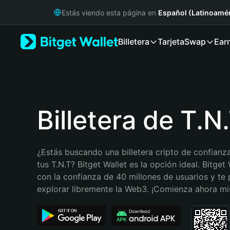
English
Estás viendo esta página en
Español (Latinoamér
日本語
Tiếng Việt
Billetera
Tarjeta
Swap
Ear
Русский
Español (Latinoamérica)
Türkçe
Italiano
Français
Deutsch
Billetera de T.N
简体中文
繁體中文
Português (Portugal)
¿Estás buscando una billetera cripto de confianza
Bahasa Indonesia
tus T.N.T? Bitget Wallet es la opción ideal. Bitget 
ภาษาไทย
con la confianza de 40 millones de usuarios y te 
हिन्दी
explorar libremente la Web3. ¡Comienza ahora m
বাংলা
Español
Português (Brasil)
Español (Argentina)