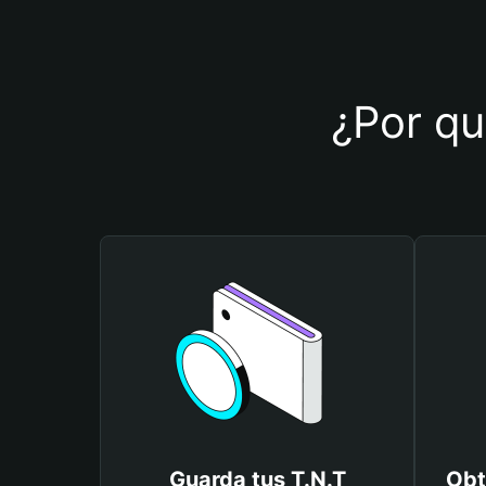
¿Por qué
Guarda tus T.N.T
Obt