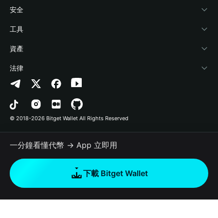
學院
Stablecoin Earn
開發者文件
安全
加密資訊
Payfi Crypto
連接錢包
風險保障基金
工具
幫助中心
Crypto Swap API
Bitget Wallet Pay
安全防護技術
快捷買幣
資產
‌聯繫我們
Altcoin Season Index
合作上架
授權檢測
Arbitrum
法律
品牌資源
Prediction Markets
合約檢測
Avalanche
隱私協議
工作機會
DApp
批次轉帳
Bitcoin
用戶使用協議
© 2018-2026 Bitget Wallet All Rights Reserved
官方渠道驗證
Trade
BNB Chain
Risk Disclosure
一分鐘看懂代幣 → App 立即用
RWA
Polygon
如何購買加密貨幣
下載 Bitget Wallet