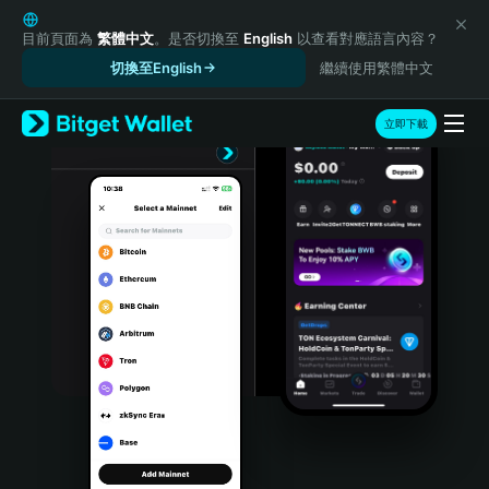
English
日本語
目前頁面為
繁體中文
。是否切換至
English
以查看對應語言內容？
Tiếng Việt
切換至English
繼續使用繁體中文
Русский
Español (Latinoamérica)
立即下載
Türkçe
Italiano
Français
Deutsch
简体中文
繁體中文
Português (Portugal)
Bahasa Indonesia
ภาษาไทย
हिन्दी
বাংলা
Español
Português (Brasil)
Español (Argentina)