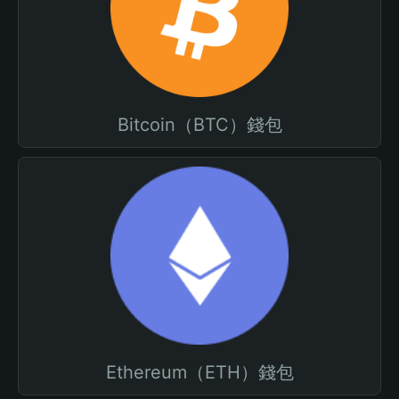
Bitcoin（BTC）錢包
Ethereum（ETH）錢包