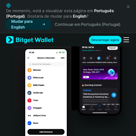
English
日本語
De momento, está a visualizar esta página em
Português
(Portugal)
. Gostaria de mudar para
English
?
Tiếng Việt
Mudar para
Continuar em Português (Portugal)
Русский
English
Español (Latinoamérica)
Türkçe
Descarregar agora
Italiano
Français
Deutsch
简体中文
繁體中文
Português (Portugal)
Bahasa Indonesia
ภาษาไทย
हिन्दी
বাংলা
Español
Português (Brasil)
Español (Argentina)