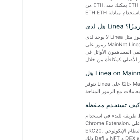
من ETH. يمكنك سد ETH الخاص بك على Ethereum Mainnet إلى Mainnet Linea باستخدام أي بروتوكول سد أو مبادلة ETH الخاص بك إلى 
ل لدى Linea رمزًا؟
لا يوجد لدى Linea رمزًا أصليًا حتى الآن ، لكنه يسمح بإرسال واستلام الرموز مثل ETH و USDT و USDC على MainNet. إذا لم يكن لديك أي 
رموز على MainNet Linea ، فيمكنك شرائها باستخدام عملة FIAT عبر خدمة Bitget Wallet OTC. من المتوقع أن يكون ليشا رمزًا أصليًا 
أوائل في Linea ، مثل المدققين 
تتوفر Linea حاليًا على MainNet ويمكن الوصول إليها من خلال Bitget Wallet ، مما يسمح بإنشاء محافظ تشفير على blockchain وإجراء 
م Linea عن طريق إنشاء محفظة Bitget Linea ، والتي يمكن تثبيتها عبر Google Play أو App Store أو 
Chrome Extension. بعد التثبيت ، قم بإنشاء محفظة تشفير على MainNet Linea وابدأ في إجراء المعاملات في الرموز الرموز ETH و 
ERC20. يمكنك بعد ذلك استكشاف النظام الإيكولوجي Linea من خلال متصفح Bitget Wallet Dapp ، والذي يدعم مختلف DAPPs ، بما في 