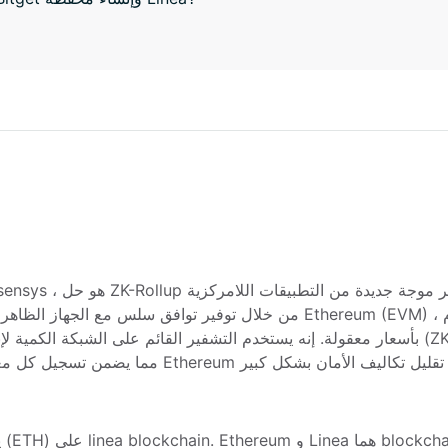
بأسعار معقولة. إنه يستخدم التشفير القائم على الشبكة الكمية لإنشاء أدلة المعرفة الصفرية (roblars