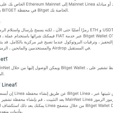
ETH ETH باستخدام مبادلة BITGET في محفظة Bitget الخاصة بك.
ه
حفيز ، وترقيات البروتوكول عندما تصبح غير مركزية بالكامل. قد يتلقى المساهمون ال
والمستخدمين والمانحين ، الرمز الأصلي كمكافأة من خلال Airdrop في المستقبل.
هل Linea on Mainnet؟
المعاملات مع الرموز المتاحة.
كيف تستخدم محفظة Linea؟
إن أبسط طريقة للبدء في استخدا
ذلك Defi و NFT و DEX وأدوات متعددة.