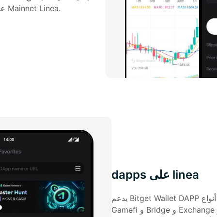
ETH) لمبادلة الرموز الأخرى ، مثل USDT أو USDC ، على Mainnet Linea.
dapps على linea
يدعم Bitget Wallet DAPP جميع أنواع DAPPs على Linea ، بما في ذلك Defi و NFT و 
Gamefi و Bridge و Exchange و Mine والأدوات والاجتماعية والقرض. يمكن للمستخدمين 