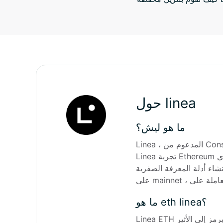
حول linea
ما هو ليش؟
Linea ، المدعوم من Consensys ، هو حل ZK-Rollup الذي يبشر موجة جديدة من التطبيقات اللامركزية (DAPPS) على Ethereum. يعزز 
Linea تجربة Ethereum من خلال توفير توافق سلس مع الجهاز الظاهري Ethereum (EVM) ، مما يسهل استخدام DAPP بشكل أسرع وأكثر 
ZK-P) لجميع المعاملات ، ثم يقوم بدمجها 
ما هو eth linea؟
Linea ETH يرمز إلى الأثير (ETH) على linea blockchain. Ethereum و Linea هما blockchains مختلفة تمامًا ، لذلك لديهم نسخته الخاصة 