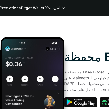
المزيد
Bitget Wallet X
Predictions
B
مع محفظة Litea Bitget ، يمكنك إرسال واستقبال ومبادلة من/إلى Linea 
على Mainnets مختلفة. أيضًا ، يمكنك تجربة النظام الإيكولوجي لـ Linea 
DAPP الغني ومجموعة متنوعة من الميزات التي تقدمها محفظة Bitget. 