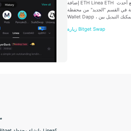
إضافة ETH Linea ETH كرمز لهم المفضل. علاوة على ذلك ، يتم سرد جميع أحدث 
 "الجديد" من محفظة Bitget. مع متصفح Bitget 
زيارة Bitget Swap
م
كيف تقوم بتنزيل محفظة Bitget وإنشاء محفظة Linea؟