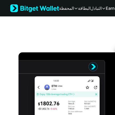
English
Earn
التبادل
البطاقة
المحفظة
日本語
Tiếng Việt
Русский
Español (Latinoamérica)
Türkçe
Italiano
Français
Deutsch
简体中文
繁體中文
Português (Portugal)
Bahasa Indonesia
ภาษาไทย
हिन्दी
বাংলা
Español
Português (Brasil)
Español (Argentina)