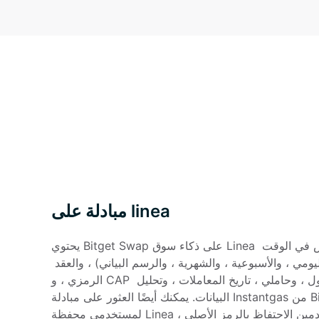
مبادلة على linea
يحتوي Bitget Swap على ذكاء سوق Linea الأكثر شمولاً ، بما في ذلك الاقتباس في الوقت 
الفعلي ، ورسم سعر المميز (اليومي ، والأسبوعية ، والشهرية ، والرسم البياني) ، والعقد 
الرمزي ، و CAP في السوق ، والتوريد المتداول ، وحاملي ، تاريخ المعاملات ، وتحليل 
البيانات. يمكنك أيضًا العثور على مبادلة Instantgas من Bitget Wallet ، خاصة بالنسبة 
لمستخدمي محفظة Linea ، حيث لا يتطلب من المستخدمين الاحتفاظ بالرمز الأصلي (ETH 